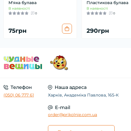
М'яка булава
Пластикова булава
В наявності
В наявності
0
0
75грн
290грн
Телефон
Наша адреса
(050) 06 777 61
Харків, Академіка Павлова, 165-К
E-mail
order@prikolnie.com.ua