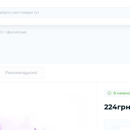
80 г (фіолетове)
Рекомендуємо
В наявно
224гр