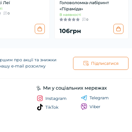
і Леї
Головоломка-лабіринт
ті
«Піраміда»
0
В наявності
0
106грн
ршим про акції та знижки
Підписатися
нашу e-mail розсилку
Ми у соціальних мережах
Telegram
Instagram
Viber
TikTok