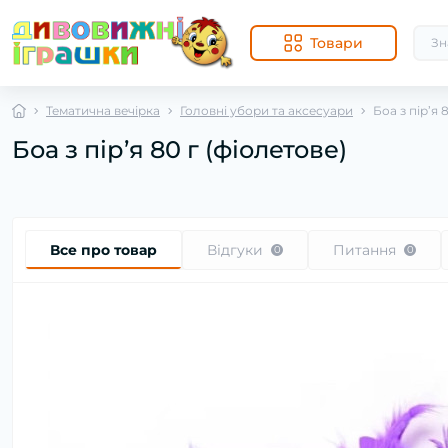
Товари
Тематична вечірка
Головні убори та аксесуари
Боа з пір’я 
Боа з пір’я 80 г (фіолетове)
Все про товар
Відгуки
Питання
0
0