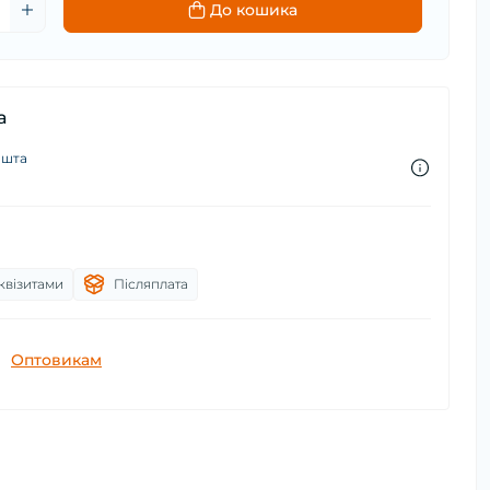
До кошика
а
ошта
квізитами
Післяплата
Оптовикам