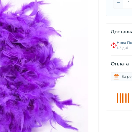
Доставк
Нова П
1-3 дні
Оплата
За ре