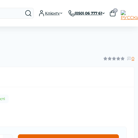
0
Клієнту
(050) 06 777 61
0
сті
н