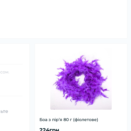
асом.
ньте
Боа з пір’я 80 г (фіолетове)
224грн