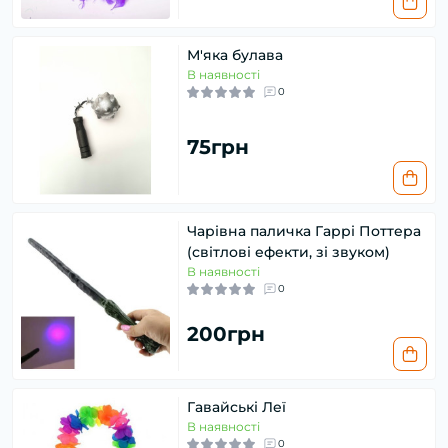
М'яка булава
В наявності
0
75грн
Чарівна паличка Гаррі Поттера
(світлові ефекти, зі звуком)
В наявності
0
200грн
Гавайські Леї
В наявності
0