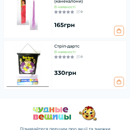
(канекалони)
В наявності
0
165грн
Стріп-дартс
В наявності
0
330грн
Дізнавайтеся першим про акції та знижки