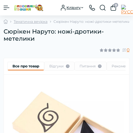
0
Клієнту
Тематична вечірка
Сюрікен Наруто: ножі-дротики-метелики
Сюрікен Наруто: ножі-дротики-
метелики
0
Все про товар
Відгуки
Питання
Рекоменду
0
0