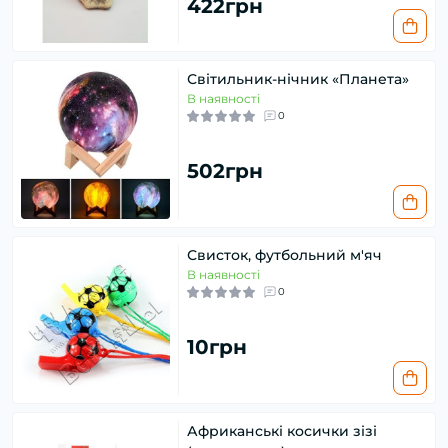
422грн
Світильник-нічник «Планета»
В наявності
0
502грн
Свисток, футбольний м'яч
В наявності
0
10грн
Африканські косички зізі