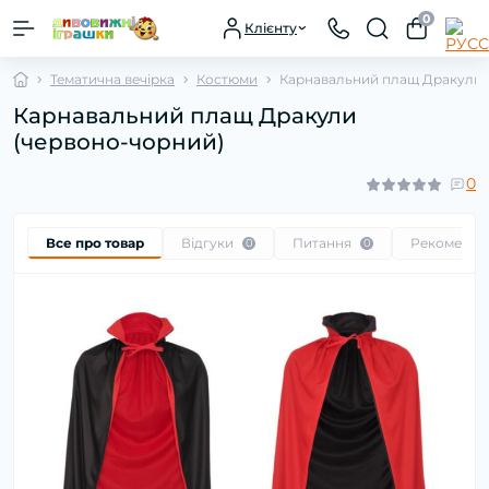
0
Клієнту
Тематична вечірка
Костюми
Карнавальний плащ Дракули 
Карнавальний плащ Дракули
(червоно-чорний)
0
Все про товар
Відгуки
Питання
Рекоменду
0
0