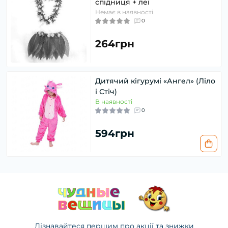
спідниця + леї
Немає в наявності
0
264грн
Дитячий кігурумі «Ангел» (Ліло
і Стіч)
В наявності
0
594грн
Дізнавайтеся першим про акції та знижки