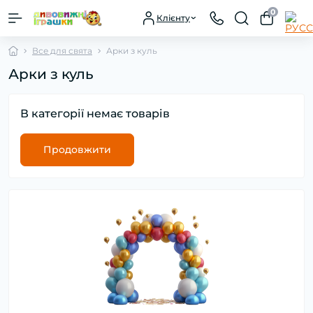
0
Клієнту
Все для свята
Арки з куль
Арки з куль
В категорії немає товарів
Продовжити