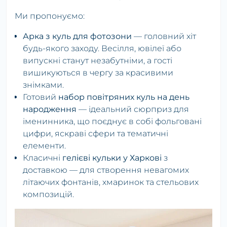
Ми пропонуємо:
Арка з куль для фотозони
— головний хіт
будь-якого заходу. Весілля, ювілеї або
випускні станут незабутніми, а гості
вишикуються в чергу за красивими
знімками.
Готовий
набор повітряних куль на день
народження
— ідеальний сюрприз для
іменинника, що поєднує в собі фольговані
цифри, яскраві сфери та тематичні
елементи.
Класичні
гелієві кульки у Харкові
з
доставкою — для створення невагомих
літаючих фонтанів, хмаринок та стельових
композицій.