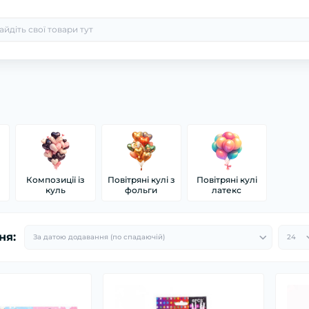
Композиції із
Повітряні кулі з
Повітряні кулі
куль
фольги
латекс
ня: