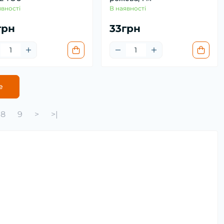
явності
В наявності
грн
33грн
е
8
9
>
>|