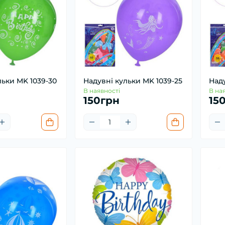
льки MK 1039-30
Надувні кульки MK 1039-25
Наду
В наявності
В на
150грн
15