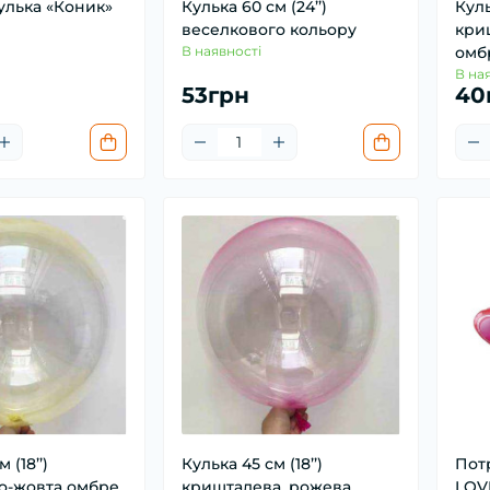
улька «Коник»
Кулька 60 см (24’’)
Куль
веселкового кольору
кри
В наявності
омб
В на
53грн
40
 (18’’)
Кулька 45 см (18’’)
Потр
о-жовта омбре
кришталева, рожева
LOV