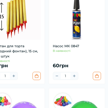
тан для торта
Насос МК 0847
одний фонтан), 15 см,
В наявності
 штук
явності
грн
60грн