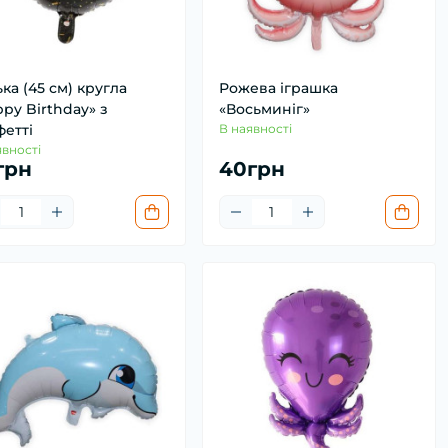
ка (45 см) кругла
Рожева іграшка
py Birthday» з
«Восьминіг»
фетті
В наявності
явності
грн
40грн