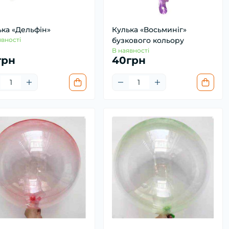
ька «Дельфін»
Кулька «Восьминіг»
явності
бузкового кольору
В наявності
грн
40грн