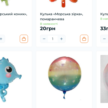
рський коник»,
Кулька «Морська зірка»,
Кул
помаранчева
В на
В наявності
20грн
33