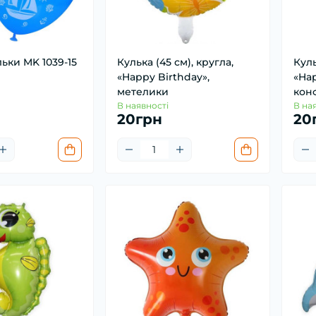
льки MK 1039-15
Кулька (45 см), кругла,
Куль
«Happy Birthday»,
«Hap
метелики
кон
В наявності
В на
20грн
20