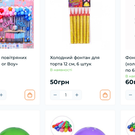
 повітряних
Холодний фонтан для
Фон
l or Boy»
торта 12 см, 6 штук
(хол
В наявності
по 6
В на
50грн
60