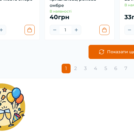
омбре
В на
В наявності
40грн
33
Показати щ
1
2
3
4
5
6
7