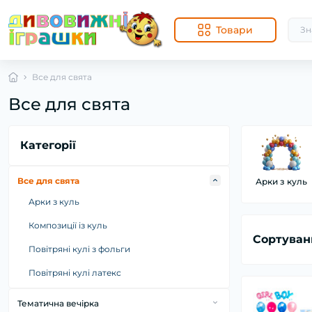
Товари
Все для свята
Все для свята
Категорії
Все для свята
Арки з куль
Арки з куль
Композиції із куль
Сортуван
Повітряні кулі з фольги
Повітряні кулі латекс
Тематична вечірка