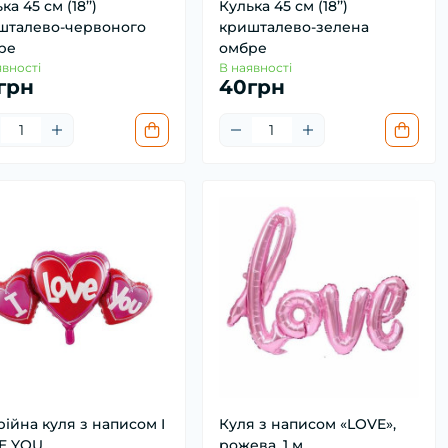
ка 45 см (18’’)
Кулька 45 см (18’’)
шталево-червоного
кришталево-зелена
ре
омбре
явності
В наявності
грн
40грн
ійна куля з написом I
Куля з написом «LOVE»,
E YOU
рожева, 1 м