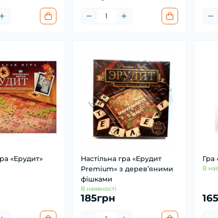
гра «Ерудит»
Настільна гра «Ерудит
Гра
Premium» з дерев’яними
В на
фішками
В наявності
185грн
16