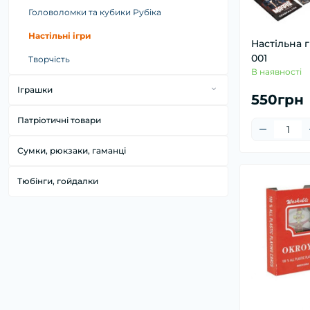
Аксесуари для спорту
Хелловін
Головоломки та кубики Рубіка
Чашки
М'ячі
Новий рік
Настільні ігри
Настільна г
Самокати
001
Творчість
В наявності
Іграшки
550грн
Антистреси
Патріотичні товари
Іграшки на радіокеруванні
Сумки, рюкзаки, гаманці
Інтерактивні іграшки
Конструктори
Тюбінги, гойдалки
М'які іграшки
Розвиваючі іграшки