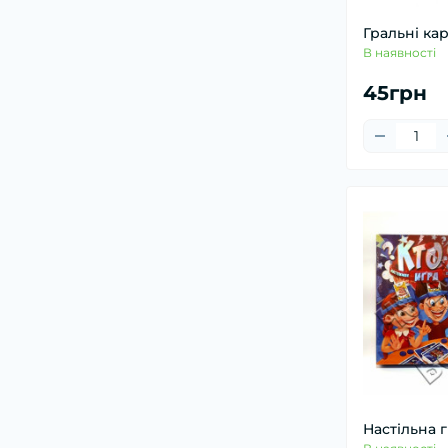
Гральні ка
В наявності
45грн
Настільна г