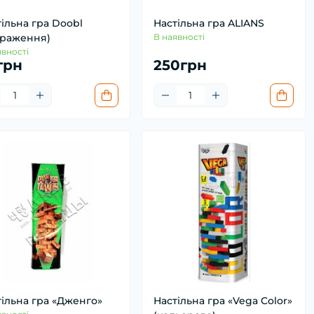
ільна гра Doobl
Настільна гра ALIANS
браження)
В наявності
явності
грн
250грн
тільна гра «Дженго»
Настільна гра «Vega Color»