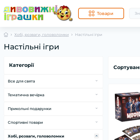
Товари
Хобі, розваги, головоломки
Настільні ігри
Настільні ігри
Категорії
Сортуван
Все для свята
Арки з куль
Тематична вечірка
Композиції із куль
Перуки
Прикольні подарунки
Повітряні кулі з фольги
Головні убори та аксесуари
Подарунки для дорослих
Повітряні кулі латекс
Спортивні товари
Маски
Світильники
Intex
Костюми
Хобі, розваги, головоломки
Фартухи