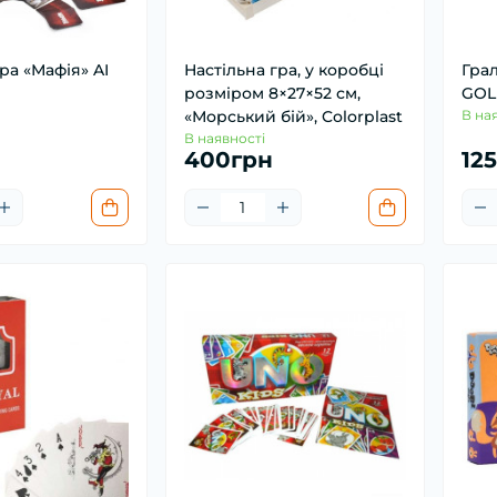
ра «Мафія» AI
Настільна гра, у коробці
Грал
розміром 8×27×52 см,
GOL
«Морський бій», Colorplast
В на
В наявності
400грн
12