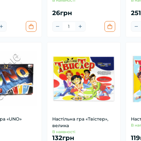
В наявності
В на
26грн
25
гра «UNO»
Настільна гра «Твістер»,
Наст
велика
В на
В наявності
132грн
11