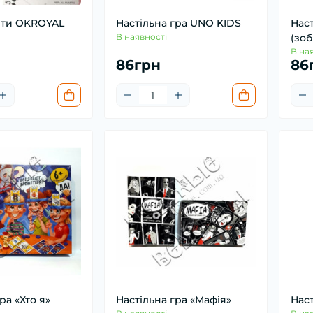
рти OKROYAL
Настільна гра UNO KIDS
Наст
В наявності
(зо
В на
86грн
86
ра «Хто я»
Настільна гра «Мафія»
Нас