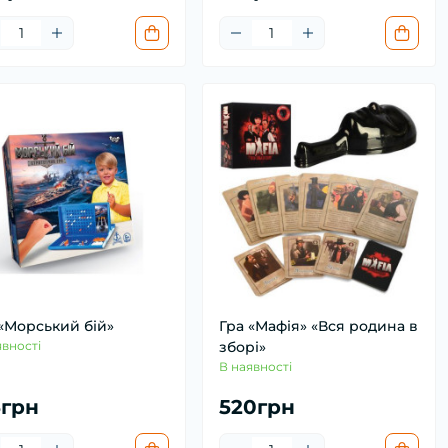
 «Морський бій»
Гра «Мафія» «Вся родина в
явності
зборі»
В наявності
5грн
520грн