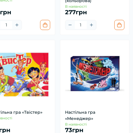
явності
(кольорова)
В наявності
1грн
277грн
ільна гра «Твістер»
Настільна гра
явності
«Менеджер»
В наявності
9грн
73грн