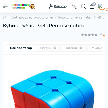
0
Клієнту
Хобі, розваги, головоломки
Головоломки та кубики Рубіка
Кубик Рубіка 3×3 «Penrose cube»
0
Все про товар
Відгуки
Питання
Рекоменду
0
0