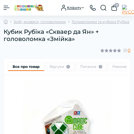
0
Клієнту
Хобі, розваги, головоломки
Головоломки та кубики Рубіка
Кубик Рубіка «Скваер да Ян» +
головоломка «Змійка»
0
Все про товар
Відгуки
Питання
Рекоменду
0
0