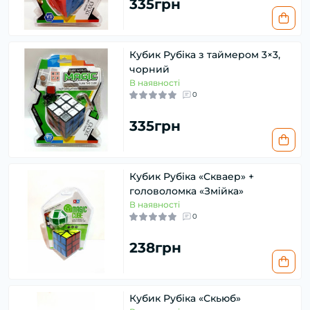
335грн
Кубик Рубіка з таймером 3×3,
чорний
В наявності
0
335грн
Кубик Рубіка «Скваер» +
головоломка «Змійка»
В наявності
0
238грн
Кубик Рубіка «Скьюб»