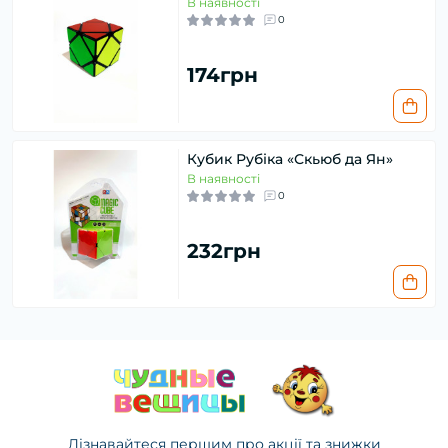
В наявності
0
174грн
Кубик Рубіка «Скьюб да Ян»
В наявності
0
232грн
Дізнавайтеся першим про акції та знижки