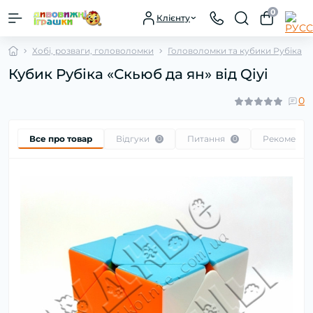
0
Клієнту
Хобі, розваги, головоломки
Головоломки та кубики Рубіка
Кубик Рубіка «Скьюб да ян» від Qiyi
0
Все про товар
Відгуки
Питання
Рекоменду
0
0