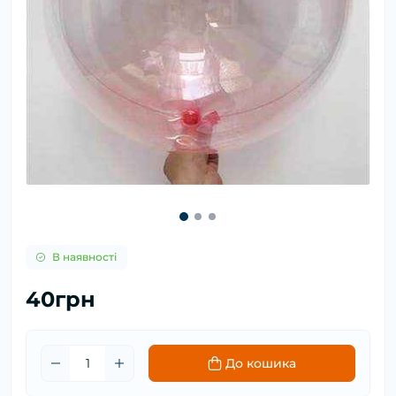
В наявності
40грн
До кошика