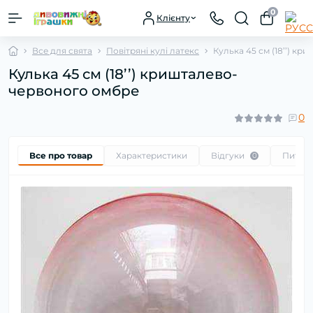
0
Клієнту
Все для свята
Повітряні кулі латекс
Кулька 45 см (18’’) к
Кулька 45 см (18’’) кришталево-
червоного омбре
0
Все про товар
Характеристики
Відгуки
Питан
0