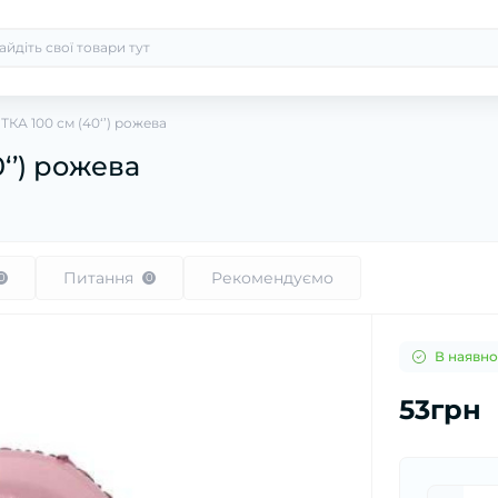
КА 100 см (40‘’) рожева
‘’) рожева
Питання
Рекомендуємо
0
0
В наявно
53грн