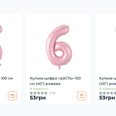
 100 см
Кулька-цифра «ШІСТЬ» 100
Кулька-
см (40‘’) рожева
(40‘’) р
В наявності
В наявнос
0
53грн
53грн