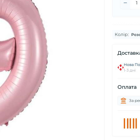
Колір:
Роз
Доставк
Нова П
1-3 дні
Оплата
За ре