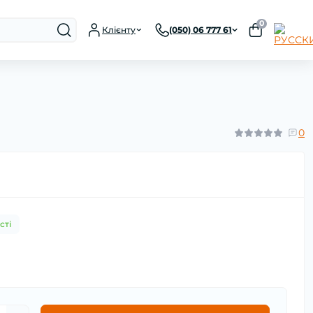
0
Клієнту
(050) 06 777 61
0
сті