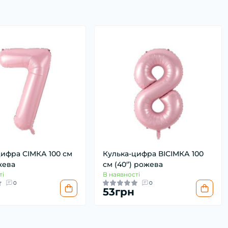
цифра СІМКА 100 см
Кулька-цифра ВІСІМКА 100
ожева
см (40‘’) рожева
ті
В наявності
0
0
53грн