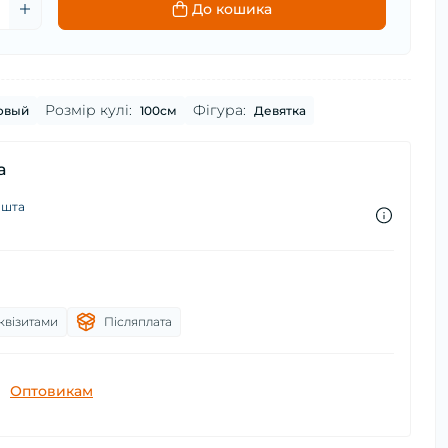
До кошика
Розмір кулі:
Фігура:
овый
100см
Девятка
а
ошта
квізитами
Післяплата
Оптовикам