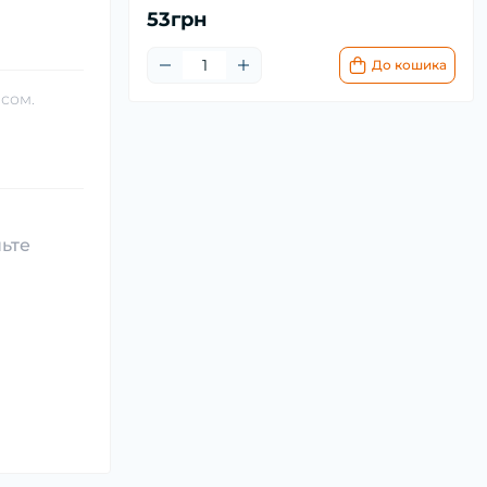
53грн
До кошика
асом.
ньте