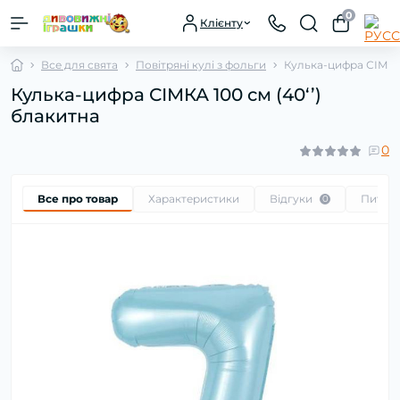
0
Клієнту
Все для свята
Повітряні кулі з фольги
Кулька-цифра СІМКА 
Кулька-цифра СІМКА 100 см (40‘’)
блакитна
0
Все про товар
Характеристики
Відгуки
Питан
0