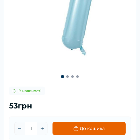
В наявності
53грн
До кошика