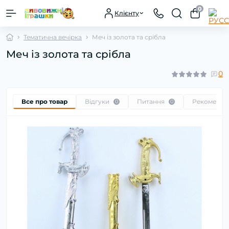
0
Клієнту
Тематична вечірка
Меч із золота та срібла
Меч із золота та срібла
0
Все про товар
Відгуки
Питання
Рекоменду
0
0