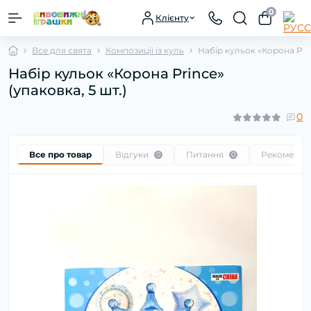
0
Клієнту
Все для свята
Композиції із куль
Набір кульок «Корона Prin
Набір кульок «Корона Prince»
(упаковка, 5 шт.)
0
Все про товар
Відгуки
Питання
Рекоменду
0
0