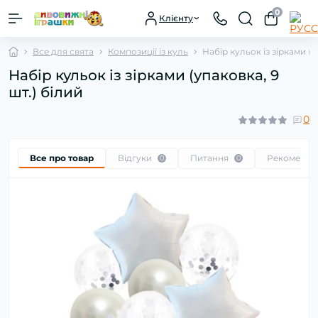
0
Клієнту
Все для свята
Композиції із куль
Набір кульок із зірками (у
Набір кульок із зірками (упаковка, 9
шт.) білий
0
Все про товар
Відгуки
Питання
Рекоменду
0
0