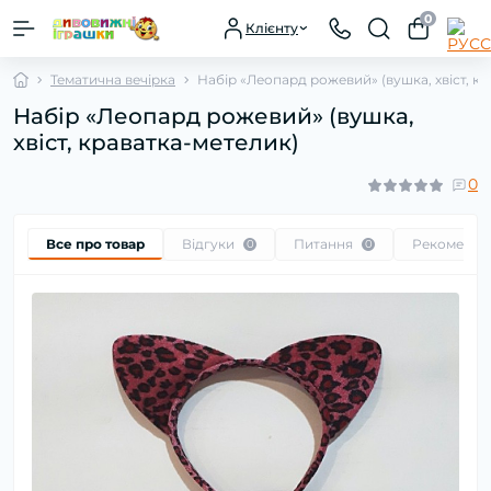
0
Клієнту
Тематична вечірка
Набір «Леопард рожевий» (вушка, хвіст, к
Набір «Леопард рожевий» (вушка,
хвіст, краватка-метелик)
0
Все про товар
Відгуки
Питання
Рекоменду
0
0