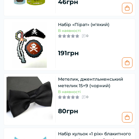
46грн
Набір «Пірат» (м'який)
В наявності
0
191грн
Метелик, джентльменський
метелик 15×9 (чорний)
В наявності
0
80грн
Набір кульок «1 рік» блакитного