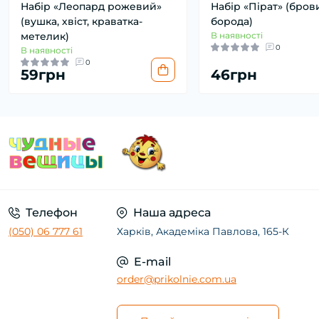
Набір «Леопард рожевий»
Набір «Пірат» (брови
(вушка, хвіст, краватка-
борода)
метелик)
В наявності
0
В наявності
0
59грн
46грн
Телефон
Наша адреса
(050) 06 777 61
Харків, Академіка Павлова, 165-К
E-mail
order@prikolnie.com.ua