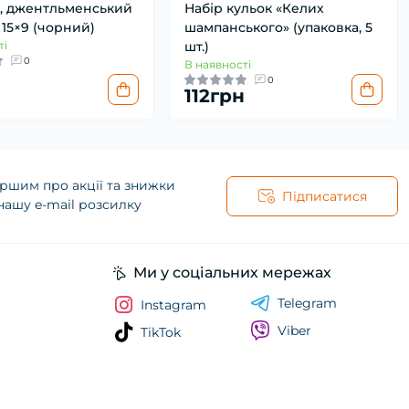
, джентльменський
Набір кульок «Келих
15×9 (чорний)
шампанського» (упаковка, 5
ті
шт.)
0
В наявності
0
112грн
ршим про акції та знижки
Підписатися
нашу e-mail розсилку
Ми у соціальних мережах
Telegram
Instagram
Viber
TikTok