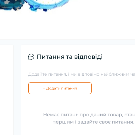
Питання та відповіді
Додайте питання, і ми відповімо найближчим ч
+ Додати питання
Немає питань про даний товар, ста
першим і задайте своє питання.