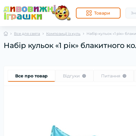
Товари
Все для свята
Композиції із куль
Набір кульок «1 рік» блак
Набір кульок «1 рік» блакитного ко
Все про товар
Відгуки
Питання
0
0