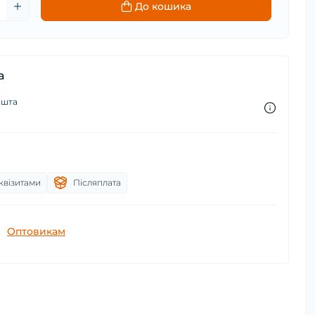
До кошика
а
ошта
квізитами
Післяплата
Оптовикам