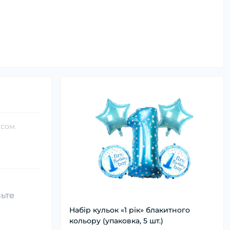
асом.
ньте
Набір кульок «1 рік» блакитного
кольору (упаковка, 5 шт.)