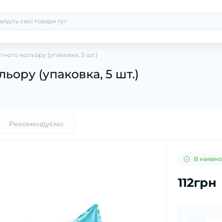
итного кольору (упаковка, 5 шт.)
льору (упаковка, 5 шт.)
Рекомендуємо
В наявно
112грн