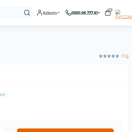
0
Клієнту
(050) 06 777 61
0
сті