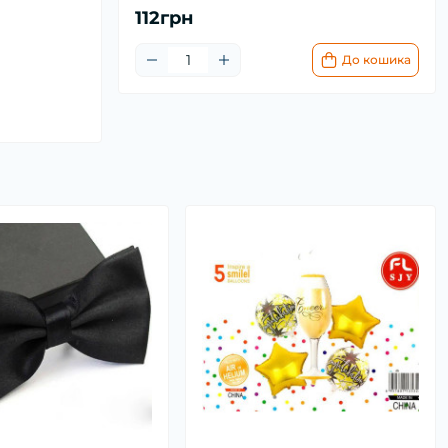
112грн
До кошика