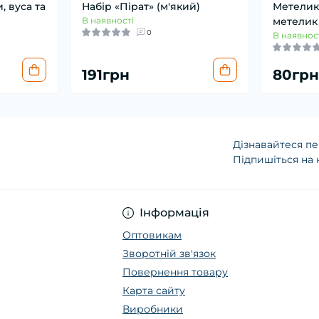
, вуса та
Набір «Пірат» (м'який)
Метелик
В наявності
метелик 
0
В наявнос
191грн
80грн
Дізнавайтеся пе
Підпишіться на 
Інформація
Оптовикам
Зворотній зв'язок
Повернення товару
Карта сайту
Виробники